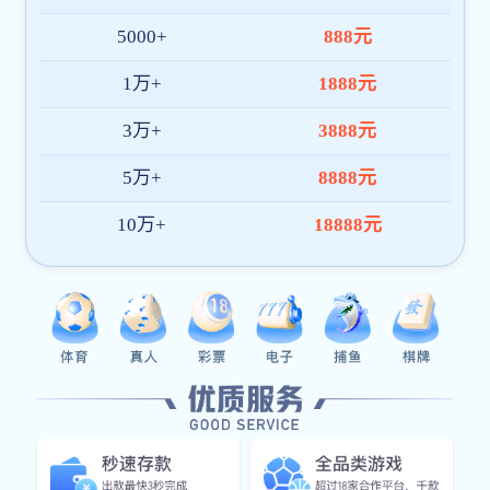
一个重大的损失。他不仅在进攻端有着出色的表现，还能有
效地串联起整个进攻体系。当他不在场时，巴萨需要重新调
整战术，以适应他的缺陷。
与此同时，亚马尔德容在防守端同样扮演着重要角色。他的
快速回防与拦截能力为后防线提供了可靠保障。因此，在他
缺阵的时候，后卫们面临更大的压力，需要更加专注于防守
工作，这无疑会影响到全队的稳定性。
此外，亚马尔德容常常是巴萨进攻的核心，他能够吸引对手
的注意力，为其他球员创造空间。在他的缺少下，巴萨前场
可能会显得比较单调，没有足够的威胁性。这种情况下，球
队需要找到其他方式来打破僵局，从而增加获胜机会。
2、莱万和安加西亚双首发
面对亚马尔德容的不在场，莱万·多夫斯基和安加西亚被赋予