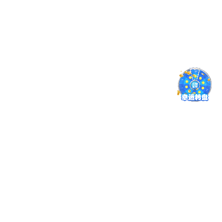
应策略，以便最大限度地利用这一机遇。他们意识到巴萨失
去了一个关键球员，因此可以通过加强压迫来限制其他球员
的发展空间。
贝蒂斯可能会采取紧逼战术，通过高位抢断来扰乱巴萨的新
组织。此外，由于没有了亚马尔德容这个进攻枢纽，他们可
以尝试集中火力针对莱万与安加西亚，加大防守力度，从而
避免让他们轻松获得射门机会。
同时，在反击方面，贝蒂斯也需抓住每一个机会，一旦赢得
控球权就迅速向前推进，以期利用巴萨后防线的不稳定性进
行攻击。这种灵活多变、富有针对性的战术安排，将极大提
升他们获取胜利的几率。
4、未来展望与期待
虽然本场比赛因亚马尔德容缺阵而有所波折，但从长远来