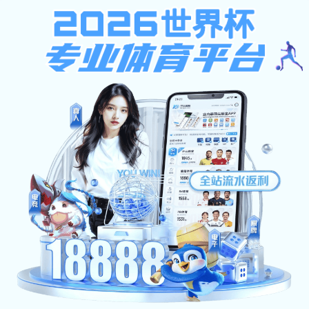
注册入口
华体会体育官网APP
· 体育
观看更便捷
连接你的赛事视野，打造球迷专属的数字主场。
华体会体
育官网app网页版
提供多终端支持、高清视频、 实时比分
与赛事推荐，让你随时随地畅享体育内容。
网页端入口