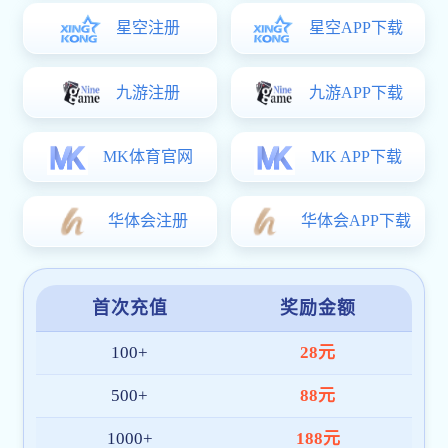
首页
体育动态
正文
在足球赛事中，球员的缺席往往会对球队的表现产生深远的
影响。本篇文章将详细分析“亚马尔德容缺席对贝蒂斯 莱万
霍安加西亚首发出战”的情况。首先，我们将探讨亚马尔德容
的缺席对巴萨整体战术布局及其影响；其次，将从莱万和安
加西亚两位首发球员的表现来分析他们如何在这样的情况下
承担起进攻责任；第三，讨论贝蒂斯如何利用巴萨阵中的空
缺进行针对性的战术安排；最后，将展望未来比赛中，如果
亚马尔德容恢复状态，对球队可能带来的积极变化。通过这
些分析，我们希望能够全面理解这场比赛的重要性以及各方
所做出的努力。
1、亚马尔德容缺席影响
亚马尔德容作为巴萨的重要球员，他的缺席对于球队来说是