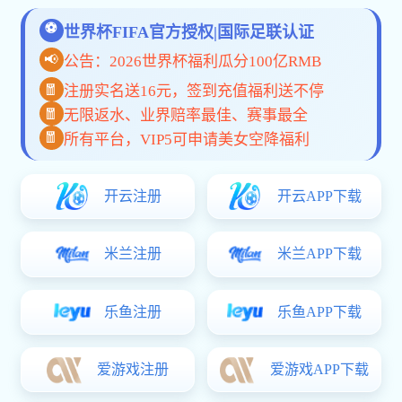
下载APP
皇马抵达巴塞罗那姆巴佩与巴尔韦德因
伤缺阵引关注
2026-06-13 00:16
阅读 81 次