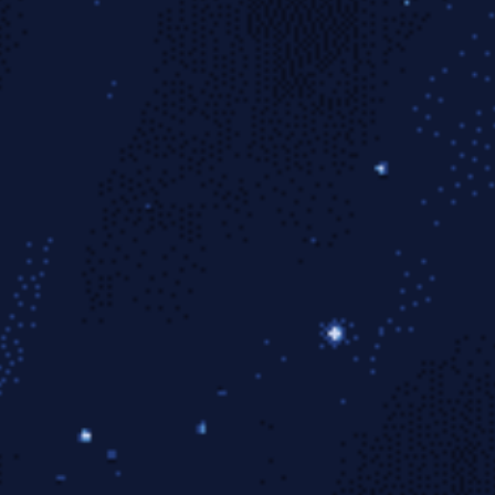
超收官战往往会影响到整个赛季的评价。如果球队能够在关键时
能提升球员士气。因此，每一位枪手球员都清楚，这不仅仅是一
挑战
一种层面的挑战，这是每个球员梦寐以求的平台，也是展示自己
象征着他们重返欧洲顶级行列的一次绝佳机会。而面对对手，他
米克尔·阿尔特塔需要制定出有效的战术方案。他要考虑如何最
应对可能出现的不确定因素，如伤病或者红黄牌等问题，他还需
活力。
场决赛，对于整个俱乐部和支持者来说，都将是意义非凡的一刻