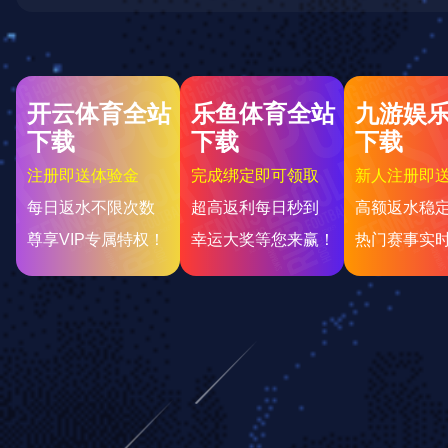
首页
体育动态
正
在2023年的足球赛季中，
纳在经历了多个赛季的低迷
斗情况，分析球队在最终时
部署、球员们的状态以及球
与未来展望。
1、英超收官战
英超联赛是世界上竞争最激
赛进入最后阶段，每一场比
任何一家大俱乐部来说都是
同时，在这个过程中，阿森
力，并且同样渴望夺得冠军