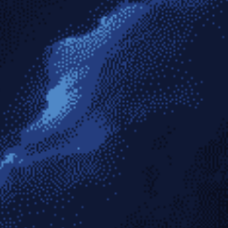
他们共同梦想。
力的大型赛事中，每一位球员
中，团队合作显得尤为重要。
。然而，在这种紧张时刻，也
共同努力才是取得胜利的重要
适当休息来保持最佳竞技状
身体素质及心理状态进行有效