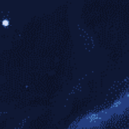
。因此，全队上下无不期待能够站上那个光辉灿烂的舞台，实现
团队配合
状态也是影响比赛结果的重要因素。特别是在这种高强度、高压
从前锋到后卫，每一个位置上都有其独特的重要性。在这一过程
球员如萨卡和奥巴梅扬等人状态火热，多次为球队打入关键进球
更大的责任，比如中场组织者与防守核心。他们之间默契配合，
练带来的疲劳感，有必要进行合理调整。在临近比赛日时，通过
决胜局展现最佳水平不可或缺的一环。因此，在这段时间内，对
期望