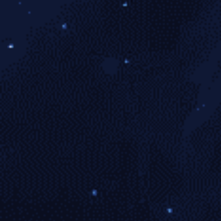
分享到：
上一篇
火力全开菲利克斯赛季44场贡献4
你可能感兴趣的内容
巴西国家队训练营热烈集结安帅
在巴西国家队的训练营中，热烈的气氛